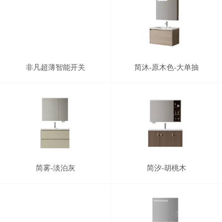
非凡超薄智能开关
简沐-原木色-大单抽
简雾-淡泊灰
简汐-胡桃木